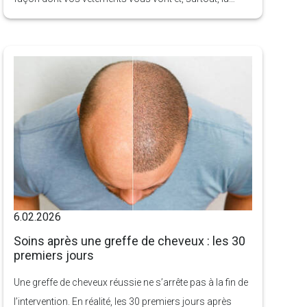
manière dont vous vous sentez dans votre corps. Qu’il
soit dû à une perte de poids importante, au
vieillissement ou à des facteurs génétiques, le
relâchement cutané du dos est l’une des zones les plus
difficiles à raffermir uniquement par l’exercice.
6.02.2026
Soins après une greffe de cheveux : les 30
premiers jours
Une greffe de cheveux réussie ne s’arrête pas à la fin de
l’intervention. En réalité, les 30 premiers jours après