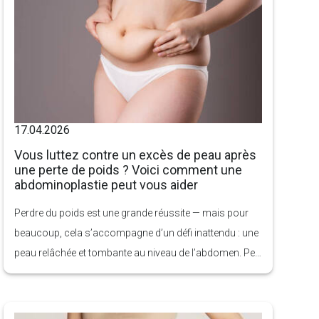
17.04.2026
Vous luttez contre un excès de peau après
une perte de poids ? Voici comment une
abdominoplastie peut vous aider
Perdre du poids est une grande réussite — mais pour
beaucoup, cela s’accompagne d’un défi inattendu : une
peau relâchée et tombante au niveau de l’abdomen. Peu
importe vos efforts à la salle de sport ou la qualité de
votre alimentation, l’excès de peau ne se retend pas tout
seul. Cela peut affecter non seulement votre apparence,