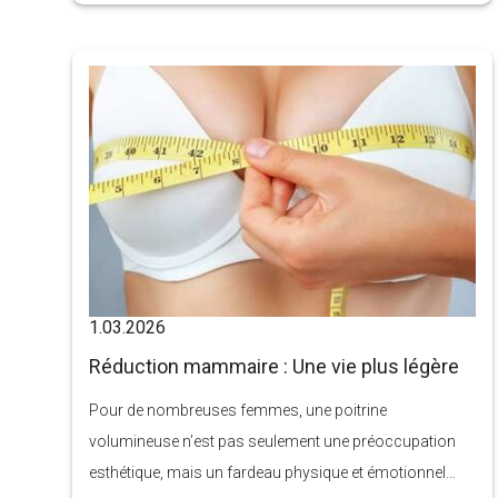
peuvent parfois amener certaines femmes à se sentir
moins confiantes à propos de leur corps, en particulier
en ce qui concerne leurs seins.
1.03.2026
Réduction mammaire : Une vie plus légère
Pour de nombreuses femmes, une poitrine
volumineuse n’est pas seulement une préoccupation
esthétique, mais un fardeau physique et émotionnel