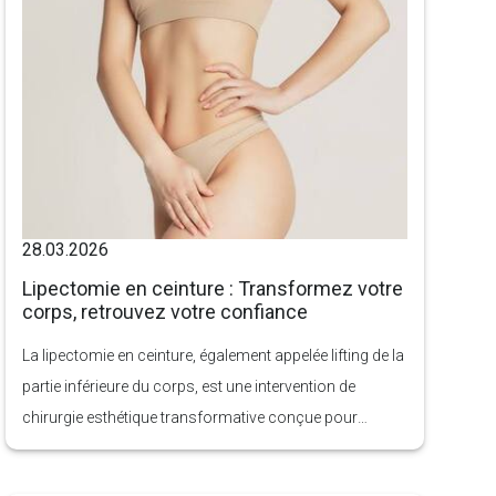
mais aussi votre confiance en vous et votre confort au
quotidien.
28.03.2026
Lipectomie en ceinture : Transformez votre
corps, retrouvez votre confiance
La lipectomie en ceinture, également appelée lifting de la
partie inférieure du corps, est une intervention de
chirurgie esthétique transformative conçue pour
remodeler et redessiner l’ensemble de la zone médiane
du corps. Contrairement aux procédures traditionnelles