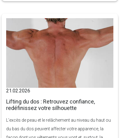
maladie chronique, et non un échec personnel. En 2026,
le traitement de l’obésité a évolué bien au-delà des
régimes restrictifs et des solutions temporaires. Les
patients ont désormais accès à des thérapies
avancées, fondées sur des preuves scientifiques,
offrant des résultats durables et transformateurs. Si
vous avez tout essayé et que vous luttez encore contre
la reprise de poids, c’est peut-être le moment d’explorer
des solutions médicales réellement efficaces.
21.02.2026
Lifting du dos : Retrouvez confiance,
redéfinissez votre silhouette
L’excès de peau et le relâchement au niveau du haut ou
du bas du dos peuvent affecter votre apparence, la
façon dont vos vêtements vous vont et, surtout, la