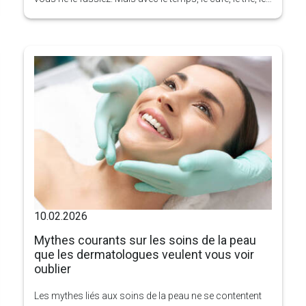
vin rouge, le tabac, certains médicaments et même le
vieillissement peuvent ternir vos dents et laisser des
taches que le simple brossage ne peut pas éliminer.
10.02.2026
Mythes courants sur les soins de la peau
que les dermatologues veulent vous voir
oublier
Les mythes liés aux soins de la peau ne se contentent