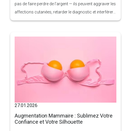
pas de faire perdre de l’argent — ils peuvent aggraver les
affections cutanées, retarder le diagnostic et interférer
avec les traitements médicaux. Les dermatologues
traitent fréquemment des dommages causés par des
conseils erronés trouvés en ligne ou diffusés par les
tendances des réseaux sociaux.
27.01.2026
Augmentation Mammaire : Sublimez Votre
Confiance et Votre Silhouette