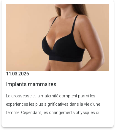
qui ciblent une seule zone, la lipectomie en ceinture agit
sur l’abdomen, les flancs (poignées d’amour), le bas du
dos et les fesses, créant une silhouette plus lisse, plus
ferme et plus jeune.
11.03.2026
Implants mammaires
La grossesse et la maternité comptent parmi les
expériences les plus significatives dans la vie d’une
femme. Cependant, les changements physiques qui
surviennent pendant la grossesse et l’allaitement
peuvent parfois amener certaines femmes à se sentir