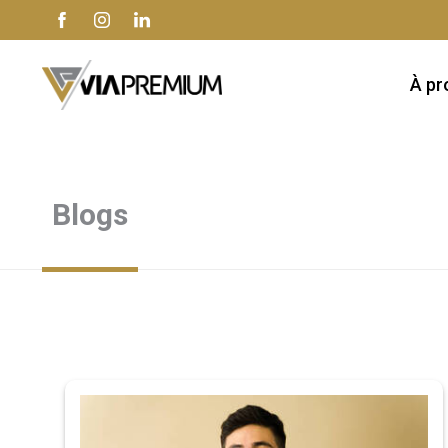
À pr
Blogs