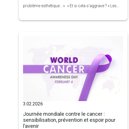
problème esthétique… » « Et si cela s’aggrave ? » Les
varices sont souvent considérées comme un problème
superficiel, esthétique ou mineur. Pourtant, pour de
nombreux patients, elles constituent le premier signe
visible d’un trouble circulatoire plus profond appelé
insuffisance veineuse chronique (IVC).
3.02.2026
Journée mondiale contre le cancer :
sensibilisation, prévention et espoir pour
l’avenir