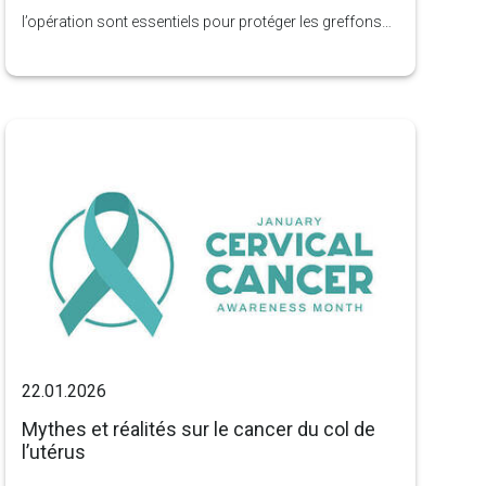
l’opération sont essentiels pour protéger les greffons
nouvellement transplantés et garantir des résultats
naturels et durables. Des soins post-opératoires
appropriés permettent de réduire les complications,
d’accélérer la cicatrisation et de maximiser la repousse
des cheveux.
22.01.2026
Mythes et réalités sur le cancer du col de
l’utérus