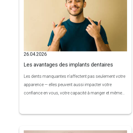
26.04.2026
Les avantages des implants dentaires
Les dents manquantes n’affectent pas seulement votre
apparence — elles peuvent aussi impacter votre
confiance en vous, votre capacité à manger et même
votre santé bucco-dentaire à long terme. Bien qu’il
existe plusieurs options de traitement, les implants
dentaires sont devenus la référence en matière de
remplacement des dents manquantes.