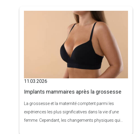
réagissent ni au régime ni à l’exercice. C’est là que la
liposuccion intervient comme une solution puissante
de remodelage corporel, conçue pour vous aider à
atteindre la silhouette dont vous avez toujours rêvé.
11.03.2026
Implants mammaires après la grossesse
La grossesse et la maternité comptent parmi les
expériences les plus significatives dans la vie d’une
femme. Cependant, les changements physiques qui
surviennent pendant la grossesse et l’allaitement