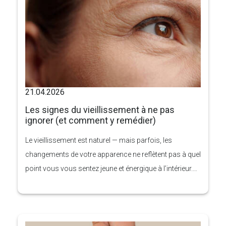
21.04.2026
Les signes du vieillissement à ne pas
ignorer (et comment y remédier)
Le vieillissement est naturel — mais parfois, les
changements de votre apparence ne reflètent pas à quel
point vous vous sentez jeune et énergique à l’intérieur.
Les ridules deviennent des rides profondes. La peau
commence à s’affaisser. La ligne de votre mâchoire
perd sa définition. Et soudain, vous paraissez plus
fatigué(e) que vous ne l’êtes réellement.