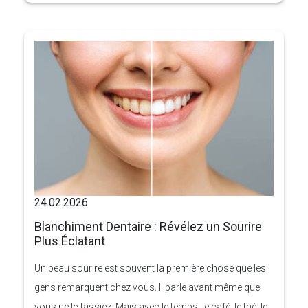
années, les femmes du monde entier ont commencé à
accorder une attention accrue à leur santé, à leur
confort et à leur confiance en elles. La médecine
moderne offre désormais des solutions avancées qui
permettent aux femmes de se sentir au mieux à chaque
âge.
24.02.2026
Blanchiment Dentaire : Révélez un Sourire
Plus Éclatant
Un beau sourire est souvent la première chose que les
gens remarquent chez vous. Il parle avant même que
vous ne le fassiez. Mais avec le temps, le café, le thé, le