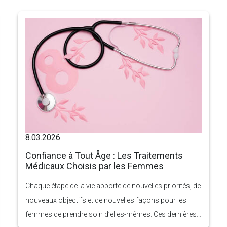
affecter considérablement le corps d’une femme. De
nombreuses mères remarquent des changements tels
que la peau abdominale relâchée, des muscles
affaiblis, des dépôts de graisse tenaces et des
modifications de la forme ou du volume des seins.
8.03.2026
Confiance à Tout Âge : Les Traitements
Médicaux Choisis par les Femmes
Chaque étape de la vie apporte de nouvelles priorités, de
nouveaux objectifs et de nouvelles façons pour les
femmes de prendre soin d’elles-mêmes. Ces dernières