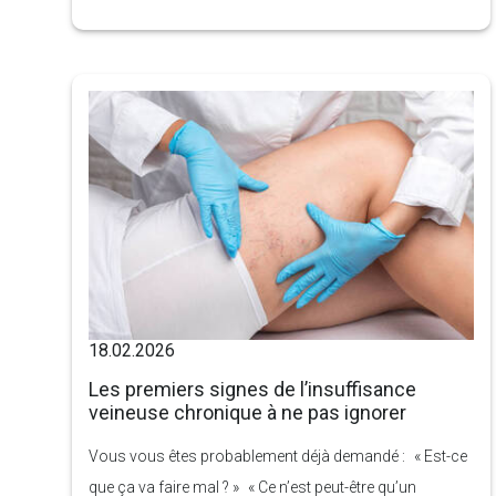
quotidien. Douleurs chroniques au dos, tensions dans
la nuque, marques profondes des bretelles de soutien-
gorge sur les épaules, irritations cutanées, problèmes
de posture et difficultés à pratiquer une activité physique
peuvent tous être liés à une poitrine trop lourde.
18.02.2026
Les premiers signes de l’insuffisance
veineuse chronique à ne pas ignorer
Vous vous êtes probablement déjà demandé : « Est-ce
que ça va faire mal ? » « Ce n’est peut-être qu’un