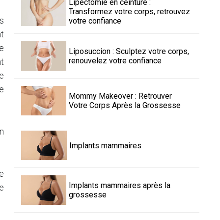
Lipectomie en ceinture :
Transformez votre corps, retrouvez
ps
votre confiance
nt
e
Liposuccion : Sculptez votre corps,
renouvelez votre confiance
t
e
me
Mommy Makeover : Retrouver
Votre Corps Après la Grossesse
on
Implants mammaires
Le
Implants mammaires après la
ce
grossesse