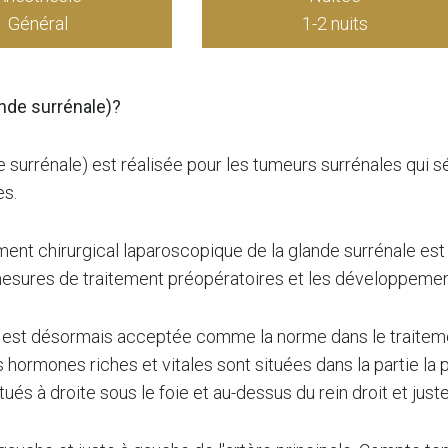
Général
1-2 nuits
ande surrénale)?
de surrénale) est réalisée pour les tumeurs surrénales qui
es.
ement chirurgical laparoscopique de la glande surrénale es
 mesures de traitement préopératoires et les développeme
ue est désormais acceptée comme la norme dans le traiteme
ormones riches et vitales sont situées dans la partie la p
ués à droite sous le foie et au-dessus du rein droit et juste