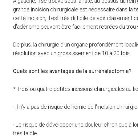
À gauche, il se trouve sous la rate, au-dessus du rein
grande incision chirurgicale est nécessaire dans la 
cette incision, il est très difficile de voir claireme
d'adénome peuvent être facilement retirées du trou s
De plus, la chirurgie d'un organe profondément locali
résolution avec un grossissement de 10 à 20 fois.
Quels sont les avantages de la surrénalectomie?
* Trois ou quatre petites incisions chirurgicales au li
· Il n'y a pas de risque de hernie de l'incision chirur
· Le risque de développer une douleur chronique à lo
très faible.