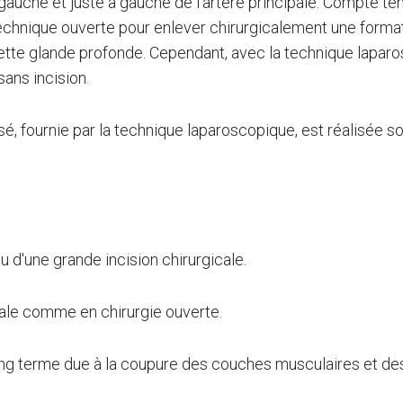
 gauche et juste à gauche de l'artère principale. Compte ten
technique ouverte pour enlever chirurgicalement une forma
nt cette glande profonde. Cependant, avec la technique lapar
ans incision.
sé, fournie par la technique laparoscopique, est réalisée s
eu d'une grande incision chirurgicale.
gicale comme en chirurgie ouverte.
ng terme due à la coupure des couches musculaires et des ne