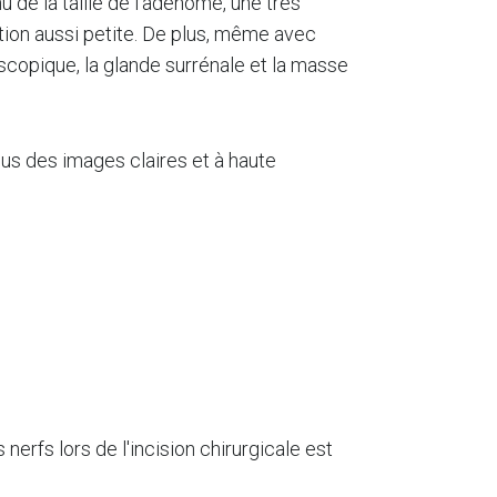
u de la taille de l'adénome, une très
tion aussi petite. De plus, même avec
oscopique, la glande surrénale et la masse
ous des images claires et à haute
rfs lors de l'incision chirurgicale est