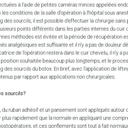
fectuées à l'aide de petites caméras minces appelées endo
s les conditions de la salle d'opération à l'hôpital sous ane
g des sourcils, il est possible d'effectuer la chirurgie san
plusieurs points différents dans les parties internes du cui
iennes méthodes est évitée et la période de récupération 
més analgésiques est suffisante et il n'y a pas de douleur 
trice de l'opération restera dans le cuir chevelu, il n'y a 
a position souhaitée beaucoup plus longtemps, et le proces
ing des sourcils du botox. En bref, avec l'application de lif
enus par rapport aux applications non chirurgicales.
es sourcils?
nt, du ruban adhésif et un pansement sont appliqués autour d
 plus rapidement que la normale en appliquant une compre
 postopératoire, et ces gonflements sont tout à fait norm