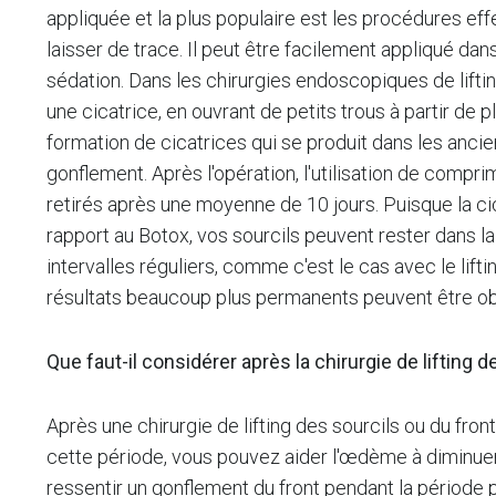
appliquée et la plus populaire est les procédures ef
laisser de trace. Il peut être facilement appliqué dan
sédation. Dans les chirurgies endoscopiques de liftin
une cicatrice, en ouvrant de petits trous à partir de 
formation de cicatrices qui se produit dans les anc
gonflement. Après l'opération, l'utilisation de compri
retirés après une moyenne de 10 jours. Puisque la cica
rapport au Botox, vos sourcils peuvent rester dans l
intervalles réguliers, comme c'est le cas avec le lift
résultats beaucoup plus permanents peuvent être obt
Que faut-il considérer après la chirurgie de lifting d
Après une chirurgie de lifting des sourcils ou du fro
cette période, vous pouvez aider l'œdème à diminuer
ressentir un gonflement du front pendant la période