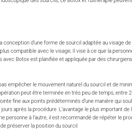
ting endoscopique des sourcils; Le Botox et l'ulthérapie p
a conception d'une forme de sourcil adaptée au visage de la
end plus compatible avec le visage; Il vise à ce que la perso
ils avec Botox est planifiée et appliquée par des chirurgie
 pas empêcher le mouvement naturel du sourcil et de minim
l'opération peut être terminée en très peu de temps, entre 
pointe fine aux points prédéterminés d'une manière qui soulèv
ours après la procédure. L'avantage le plus important de l'o
d'une personne à l'autre, il est recommandé de répéter le 
 de préserver la position du sourcil.