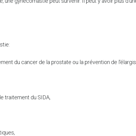
e, une gynécomastie peut survenir. Il peut y avoir plus d'
tie:
ement du cancer de la prostate ou la prévention de l'élargi
le traitement du SIDA,
tiques,