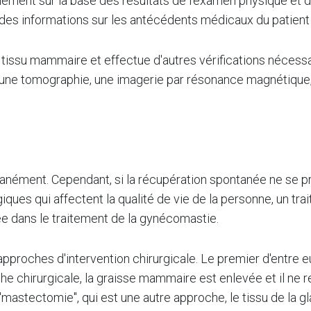
lement sur la base des résultats de l'examen physique et
t des informations sur les antécédents médicaux du patient 
 tissu mammaire et effectue d'autres vérifications néces
 une tomographie, une imagerie par résonance magnétique,
ment. Cependant, si la récupération spontanée ne se produ
ques qui affectent la qualité de vie de la personne, un trai
uée dans le traitement de la gynécomastie.
roches d'intervention chirurgicale. Le premier d'entre eux
e chirurgicale, la graisse mammaire est enlevée et il ne r
 "mastectomie", qui est une autre approche, le tissu de l