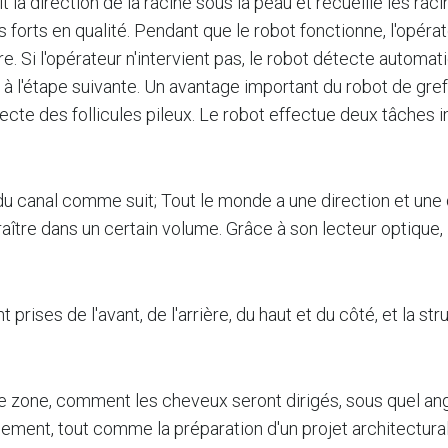
 la direction de la racine sous la peau et recueille les rac
us forts en qualité. Pendant que le robot fonctionne, l'opéra
e. Si l'opérateur n'intervient pas, le robot détecte automat
 à l'étape suivante. Un avantage important du robot de gre
cte des follicules pileux. Le robot effectue deux tâches i
 du canal comme suit; Tout le monde a une direction et un
aître dans un certain volume. Grâce à son lecteur optique, 
prises de l'avant, de l'arrière, du haut et du côté, et la st
 zone, comment les cheveux seront dirigés, sous quel angl
ment, tout comme la préparation d'un projet architectural