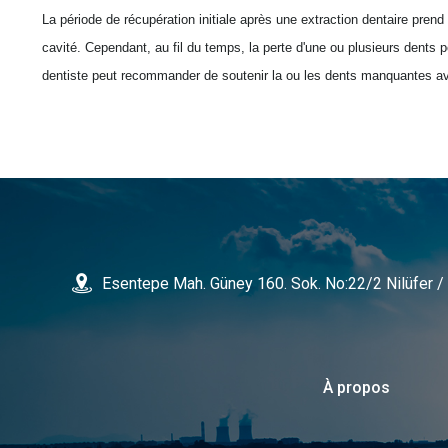
La période de récupération initiale après une extraction dentaire pr
cavité. Cependant, au fil du temps, la perte d'une ou plusieurs dents p
dentiste peut recommander de soutenir la ou les dents manquantes av
Esentepe Mah. Güney 160. Sok. No:22/2 Nilüfer
À propos