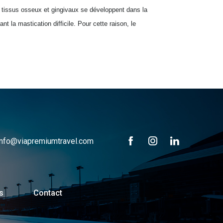
 tissus osseux et gingivaux se développent dans la
t la mastication difficile. Pour cette raison, le
info@viapremiumtravel.com
s
Contact