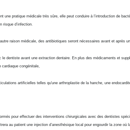
t une pratique médicale très sûre, elle peut conduire à l’introduction de bact
 risque d’infection.
 autre raison médicale, des antibiotiques seront nécessaires avant et après un
c le dentiste avant une extraction dentaire. En plus des médicaments et suppl
n cardiaque congénitale,
iculations artificielles telles qu'une arthroplastie de la hanche, une endocardi
rmés pour effectuer des interventions chirurgicales avec des dentistes spécia
istrera au patient une injection d’anesthésique local pour engourdir la zone où