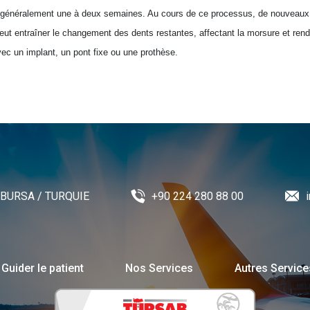
end généralement une à deux semaines. Au cours de ce processus, de nouveaux
eut entraîner le changement des dents restantes, affectant la morsure et rendan
ec un implant, un pont fixe ou une prothèse.
 / BURSA / TURQUIE
+90 224 280 88 00
Guider le patient
Nos Services
Autres Service