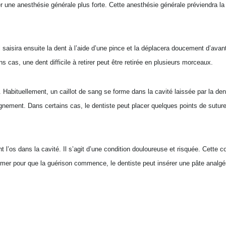
ser une anesthésie générale plus forte. Cette anesthésie générale préviendra l
l saisira ensuite la dent à l’aide d’une pince et la déplacera doucement d’avan
cas, une dent difficile à retirer peut être retirée en plusieurs morceaux.
. Habituellement, un caillot de sang se forme dans la cavité laissée par la d
saignement. Dans certains cas, le dentiste peut placer quelques points de sutu
t l’os dans la cavité. Il s’agit d’une condition douloureuse et risquée. Cette 
rmer pour que la guérison commence, le dentiste peut insérer une pâte analgé